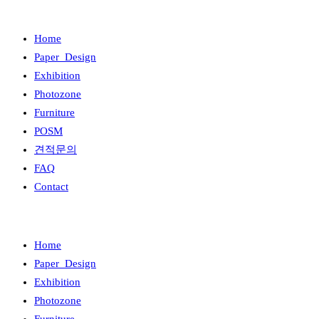
Home
Paper_Design
Exhibition
Photozone
Furniture
POSM
견적문의
FAQ
Contact
Home
Paper_Design
Exhibition
Photozone