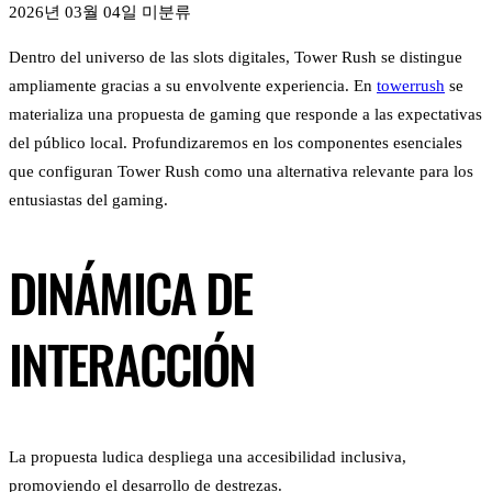
2026년 03월 04일
미분류
Dentro del universo de las slots digitales, Tower Rush se distingue
ampliamente gracias a su envolvente experiencia. En
towerrush
se
materializa una propuesta de gaming que responde a las expectativas
del público local. Profundizaremos en los componentes esenciales
que configuran Tower Rush como una alternativa relevante para los
entusiastas del gaming.
DINÁMICA DE
INTERACCIÓN
La propuesta ludica despliega una accesibilidad inclusiva,
promoviendo el desarrollo de destrezas.