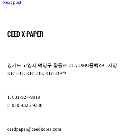
Next post
CEED X PAPER
경기도 고양시 덕양구 향동로 217, DMC플렉스데시앙
KB1337, KB1338, KB1339호
T. 031-927-9919
F. 070-4325-9330
ceedpaper@ceedkorea.com