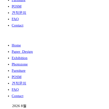
Furniture
POSM
견적문의
FAQ
Contact
Home
Paper_Design
Exhibition
Photozone
Furniture
POSM
견적문의
FAQ
Contact
2026 8월