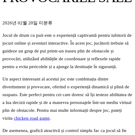
2026년 02월 20일
미분류
Jocul de drum cu puii este o experiență captivantă pentru iubitorii de
jocuri online și aventuri interactive. În acest joc, jucătorii trebuie să
guideze un grup de pui printr-un traseu plin de obstacole și
provocări, utilizând abilitățile de coordonare și reflexele rapide
pentru a evita pericolele și a ajunge la destinație în siguranță.
Un aspect interesant al acestui joc este combinația dintre
divertisment și provocare, oferind o experiență dinamică și plină de
suspans. Este perfect pentru cei care doresc să își testeze abilitatea de
a lua decizii rapide și de a manevra personajele într-un mediu virtual
plin de obstacole. Pentru mai multe informații despre joc, puteți
vizita
chicken road game
.
De asemenea, grafică atractivă și control simplu fac ca jocul să fie