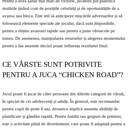
Pentru a avea șanse mai mari de victorie, jucătorii pot planifica
mutările ținând cont de pozițiile celorlalți și de oportunitățile de a
avansa sau bloca. Este util să anticipeze mișcările adversarilor și să
folosească elemente speciale ale jocului, dacă sunt disponibile,
pentru a obține avansuri rapide sau pentru a pune obstacole pe
traseu. De asemenea, manipularea resurselor și alegerea momentului
pentru a lua anumite decizii poate influența rezultatul final.
CE VÂRSTE SUNT POTRIVITE
PENTRU A JUCA “CHICKEN ROAD”?
Jocul poate fi jucat de către persoane din diferite categorii de vârstă,
în special de cei adolescenți și adulți. În general, este recomandat
pentru copii de peste 8 ani, deoarece implică anumite abilități de
planificare și gândire rapidă. Pentru familii sau grupuri de prieteni,
este o activitate plină de divertisment, care poate fi adaptată pentru a