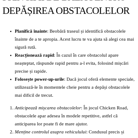
DEPĂȘIREA OBSTACOLELOR
Planifică înainte
: Beobără traseul și identifică obstacolele
înainte de a te apropia. Acest lucru te va ajuta să alegi cea mai
sigură rută.
Reacționează rapid
: În cazul în care obstacolul apare
neașteptat, răspunde rapid pentru a-l evita, folosind mișcări
precise și rapide.
Folosește power-up-urile
: Dacă jocul oferă elemente speciale,
utilizează-le în momentele cheie pentru a depăși obstacolele
mai dificil de trecut.
Anticipează mișcarea obstacolelor
: În jocul Chicken Road,
obstacolele apar adesea în modele repetitive, astfel că
anticiparea lor poate fi de mare ajutor.
Menține controlul asupra vehiculului
: Condusul precis și