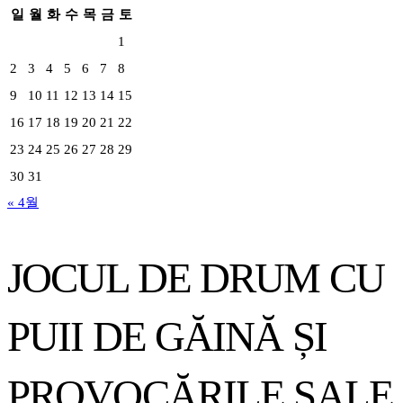
일
월
화
수
목
금
토
1
2
3
4
5
6
7
8
9
10
11
12
13
14
15
16
17
18
19
20
21
22
23
24
25
26
27
28
29
30
31
« 4월
JOCUL DE DRUM CU
PUII DE GĂINĂ ȘI
PROVOCĂRILE SALE