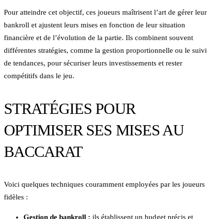
Pour atteindre cet objectif, ces joueurs maîtrisent l’art de gérer leur
bankroll et ajustent leurs mises en fonction de leur situation
financière et de l’évolution de la partie. Ils combinent souvent
différentes stratégies, comme la gestion proportionnelle ou le suivi
de tendances, pour sécuriser leurs investissements et rester
compétitifs dans le jeu.
STRATÉGIES POUR
OPTIMISER SES MISES AU
BACCARAT
Voici quelques techniques couramment employées par les joueurs
fidèles :
Gestion de bankroll :
ils établissent un budget précis et