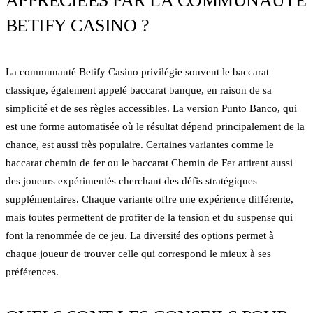
APPRÉCIÉES PAR LA COMMUNAUTÉ
BETIFY CASINO ?
La communauté Betify Casino privilégie souvent le baccarat
classique, également appelé baccarat banque, en raison de sa
simplicité et de ses règles accessibles. La version Punto Banco, qui
est une forme automatisée où le résultat dépend principalement de la
chance, est aussi très populaire. Certaines variantes comme le
baccarat chemin de fer ou le baccarat Chemin de Fer attirent aussi
des joueurs expérimentés cherchant des défis stratégiques
supplémentaires. Chaque variante offre une expérience différente,
mais toutes permettent de profiter de la tension et du suspense qui
font la renommée de ce jeu. La diversité des options permet à
chaque joueur de trouver celle qui correspond le mieux à ses
préférences.