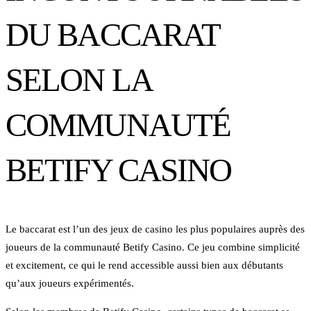
DU BACCARAT
SELON LA
COMMUNAUTÉ
BETIFY CASINO
Le baccarat est l’un des jeux de casino les plus populaires auprès des
joueurs de la communauté Betify Casino. Ce jeu combine simplicité
et excitement, ce qui le rend accessible aussi bien aux débutants
qu’aux joueurs expérimentés.