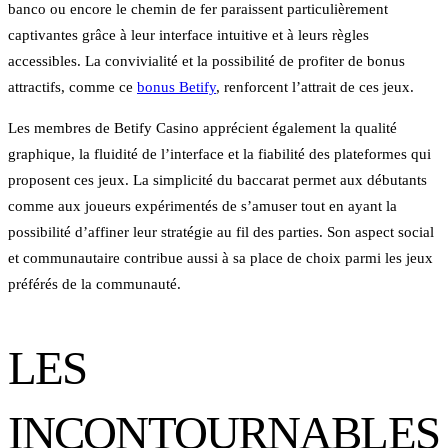
banco ou encore le chemin de fer paraissent particulièrement
captivantes grâce à leur interface intuitive et à leurs règles
accessibles. La convivialité et la possibilité de profiter de bonus
attractifs, comme ce
bonus Betify
, renforcent l’attrait de ces jeux.
Les membres de Betify Casino apprécient également la qualité
graphique, la fluidité de l’interface et la fiabilité des plateformes qui
proposent ces jeux. La simplicité du baccarat permet aux débutants
comme aux joueurs expérimentés de s’amuser tout en ayant la
possibilité d’affiner leur stratégie au fil des parties. Son aspect social
et communautaire contribue aussi à sa place de choix parmi les jeux
préférés de la communauté.
LES
INCONTOURNABLES