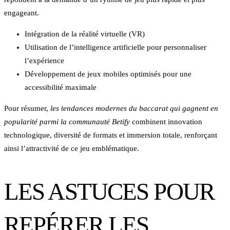
engageant.
Intégration de la réalité virtuelle (VR)
Utilisation de l’intelligence artificielle pour personnaliser
l’expérience
Développement de jeux mobiles optimisés pour une
accessibilité maximale
Pour résumer,
les tendances modernes du baccarat qui gagnent en
popularité parmi la communauté Betify
combinent innovation
technologique, diversité de formats et immersion totale, renforçant
ainsi l’attractivité de ce jeu emblématique.
LES ASTUCES POUR
REPÉRER LES