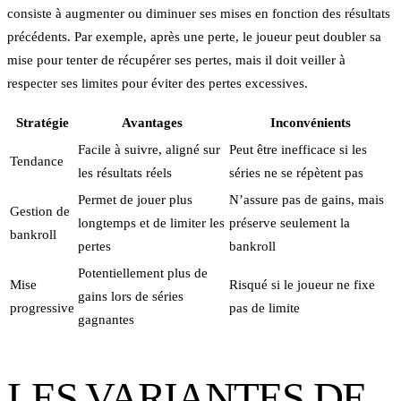
consiste à augmenter ou diminuer ses mises en fonction des résultats
précédents. Par exemple, après une perte, le joueur peut doubler sa
mise pour tenter de récupérer ses pertes, mais il doit veiller à
respecter ses limites pour éviter des pertes excessives.
Stratégie
Avantages
Inconvénients
Facile à suivre, aligné sur
Peut être inefficace si les
Tendance
les résultats réels
séries ne se répètent pas
Permet de jouer plus
N’assure pas de gains, mais
Gestion de
longtemps et de limiter les
préserve seulement la
bankroll
pertes
bankroll
Potentiellement plus de
Mise
Risqué si le joueur ne fixe
gains lors de séries
progressive
pas de limite
gagnantes
LES VARIANTES DE