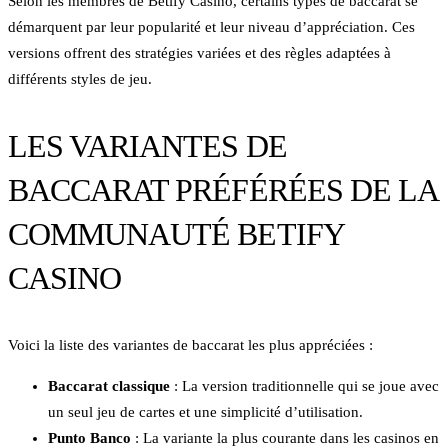
Selon les membres de Betify Casino, certains types de baccarat se
démarquent par leur popularité et leur niveau d’appréciation. Ces
versions offrent des stratégies variées et des règles adaptées à
différents styles de jeu.
LES VARIANTES DE
BACCARAT PRÉFÉRÉES DE LA
COMMUNAUTÉ BETIFY
CASINO
Voici la liste des variantes de baccarat les plus appréciées :
Baccarat classique
: La version traditionnelle qui se joue avec
un seul jeu de cartes et une simplicité d’utilisation.
Punto Banco
: La variante la plus courante dans les casinos en