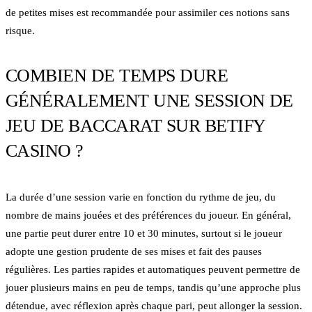
de petites mises est recommandée pour assimiler ces notions sans
risque.
COMBIEN DE TEMPS DURE
GÉNÉRALEMENT UNE SESSION DE
JEU DE BACCARAT SUR BETIFY
CASINO ?
La durée d’une session varie en fonction du rythme de jeu, du
nombre de mains jouées et des préférences du joueur. En général,
une partie peut durer entre 10 et 30 minutes, surtout si le joueur
adopte une gestion prudente de ses mises et fait des pauses
régulières. Les parties rapides et automatiques peuvent permettre de
jouer plusieurs mains en peu de temps, tandis qu’une approche plus
détendue, avec réflexion après chaque pari, peut allonger la session.