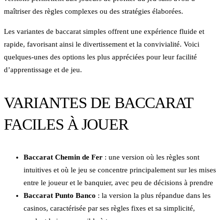
maîtriser des règles complexes ou des stratégies élaborées.
Les variantes de baccarat simples offrent une expérience fluide et
rapide, favorisant ainsi le divertissement et la convivialité. Voici
quelques-unes des options les plus appréciées pour leur facilité
d’apprentissage et de jeu.
VARIANTES DE BACCARAT
FACILES À JOUER
Baccarat Chemin de Fer
: une version où les règles sont
intuitives et où le jeu se concentre principalement sur les mises
entre le joueur et le banquier, avec peu de décisions à prendre
Baccarat Punto Banco
: la version la plus répandue dans les
casinos, caractérisée par ses règles fixes et sa simplicité,