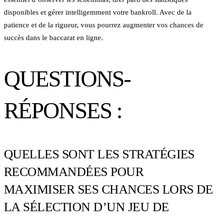
disponibles et gérer intelligemment votre bankroll. Avec de la
patience et de la rigueur, vous pourrez augmenter vos chances de
succès dans le baccarat en ligne.
QUESTIONS-
RÉPONSES :
QUELLES SONT LES STRATÉGIES
RECOMMANDÉES POUR
MAXIMISER SES CHANCES LORS DE
LA SÉLECTION D’UN JEU DE