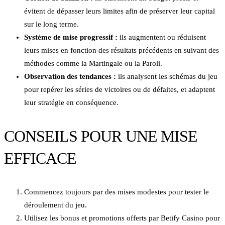
évitent de dépasser leurs limites afin de préserver leur capital
sur le long terme.
Système de mise progressif :
ils augmentent ou réduisent
leurs mises en fonction des résultats précédents en suivant des
méthodes comme la Martingale ou la Paroli.
Observation des tendances :
ils analysent les schémas du jeu
pour repérer les séries de victoires ou de défaites, et adaptent
leur stratégie en conséquence.
CONSEILS POUR UNE MISE
EFFICACE
Commencez toujours par des mises modestes pour tester le
déroulement du jeu.
Utilisez les bonus et promotions offerts par Betify Casino pour