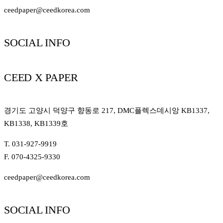
ceedpaper@ceedkorea.com
SOCIAL INFO
CEED X PAPER
경기도 고양시 덕양구 향동로 217, DMC플렉스데시앙 KB1337,
KB1338, KB1339호
T. 031-927-9919
F. 070-4325-9330
ceedpaper@ceedkorea.com
SOCIAL INFO