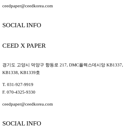
ceedpaper@ceedkorea.com
SOCIAL INFO
CEED X PAPER
경기도 고양시 덕양구 향동로 217, DMC플렉스데시앙 KB1337,
KB1338, KB1339호
T. 031-927-9919
F. 070-4325-9330
ceedpaper@ceedkorea.com
SOCIAL INFO