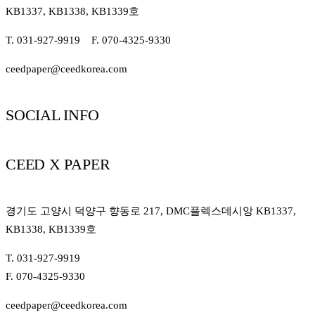
KB1337, KB1338, KB1339호
T. 031-927-9919 F. 070-4325-9330
ceedpaper@ceedkorea.com
SOCIAL INFO
CEED X PAPER
경기도 고양시 덕양구 향동로 217, DMC플렉스데시앙 KB1337,
KB1338, KB1339호
T. 031-927-9919
F. 070-4325-9330
ceedpaper@ceedkorea.com