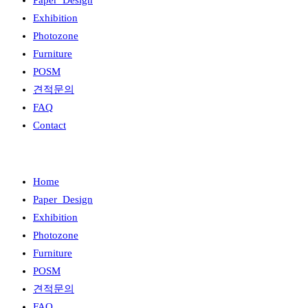
Paper_Design
Exhibition
Photozone
Furniture
POSM
견적문의
FAQ
Contact
Home
Paper_Design
Exhibition
Photozone
Furniture
POSM
견적문의
FAQ