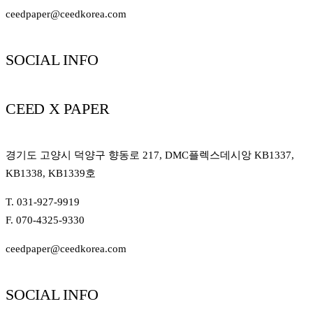
ceedpaper@ceedkorea.com
SOCIAL INFO
CEED X PAPER
경기도 고양시 덕양구 향동로 217, DMC플렉스데시앙 KB1337,
KB1338, KB1339호
T. 031-927-9919
F. 070-4325-9330
ceedpaper@ceedkorea.com
SOCIAL INFO