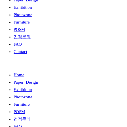
Paper_Design
Exhibition
Photozone
Furniture
POSM
견적문의
FAQ
Contact
Home
Paper_Design
Exhibition
Photozone
Furniture
POSM
견적문의
FAQ