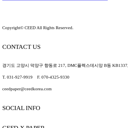
Copyright© CEED All Rights Reserved.
CONTACT US
경기도 고양시 덕양구 향동로 217, DMC플렉스데시앙 B동 KB1337, K
T. 031-927-9919 F. 070-4325-9330
ceedpaper@ceedkorea.com
SOCIAL INFO
CEED X PAPER