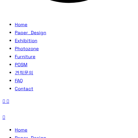
Home
Paper_Design
Exhibition
Photozone
Furniture
POSM
견적문의
FAQ
Contact
Home
Paper_Design