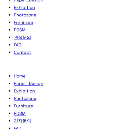
Exhibition
Photozone
Furniture
POSM
견적문의
FAQ
Contact
Home
Paper_Design
Exhibition
Photozone
Furniture
POSM
견적문의
FAQ