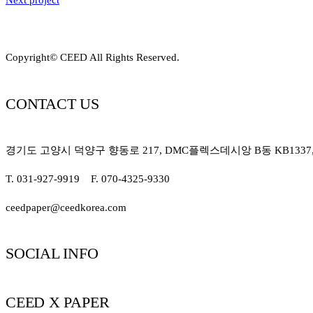
Next project
Copyright© CEED All Rights Reserved.
CONTACT US
경기도 고양시 덕양구 향동로 217, DMC플렉스데시앙 B동 KB1337, K
T. 031-927-9919 F. 070-4325-9330
ceedpaper@ceedkorea.com
SOCIAL INFO
CEED X PAPER