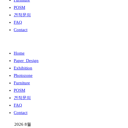
Furniture
POSM
견적문의
FAQ
Contact
Home
Paper_Design
Exhibition
Photozone
Furniture
POSM
견적문의
FAQ
Contact
2026 8월